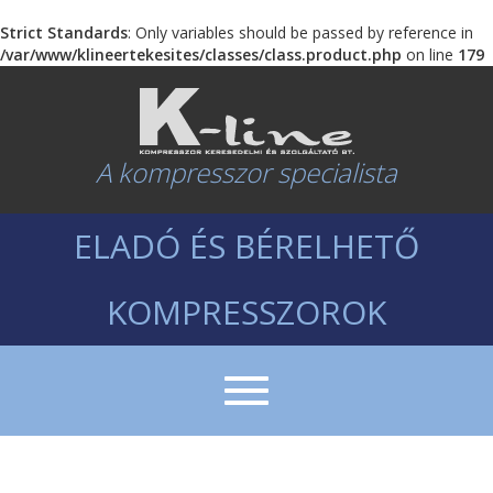
Strict Standards
: Only variables should be passed by reference in
/var/www/klineertekesites/classes/class.product.php
on line
179
A kompresszor specialista
ELADÓ ÉS BÉRELHETŐ
KOMPRESSZOROK
Menüszerkezet