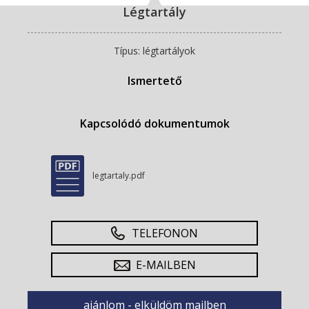
Légtartály
Típus: légtartályok
Ismertető
Kapcsolódó dokumentumok
legtartaly.pdf
TELEFONON
E-MAILBEN
ajánlom - elküldöm mailben